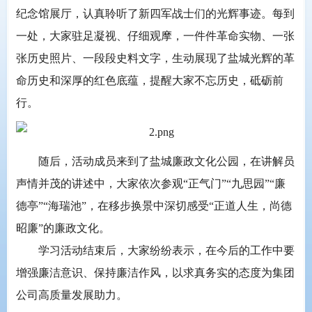
纪念馆展厅，认真聆听了新四军战士们的光辉事迹。每到
一处，大家驻足凝视、仔细观摩，一件件革命实物、一张
张历史照片、一段段史料文字，生动展现了盐城光辉的革
命历史和深厚的红色底蕴，提醒大家不忘历史，砥砺前
行。
随后，活动成员来到了盐城廉政文化公园，在讲解员
声情并茂的讲述中，大家依次参观“正气门”“九思园”“廉
德亭”“海瑞池”，在移步换景中深切感受“正道人生，尚德
昭廉”的廉政文化。
学习活动结束后，大家纷纷表示，在今后的工作中要
增强廉洁意识、保持廉洁作风，以求真务实的态度为集团
公司高质量发展助力。