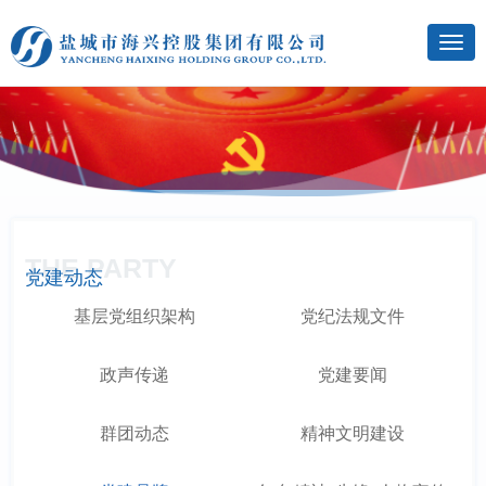
THE PARTY
党建动态
基层党组织架构
党纪法规文件
政声传递
党建要闻
群团动态
精神文明建设