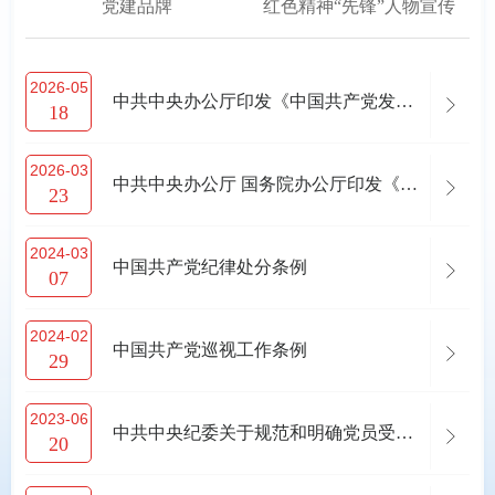
党建品牌
红色精神“先锋”人物宣传
2026-05
中共中央办公厅印发《中国共产党发展党员工作细则》
18
2026-03
中共中央办公厅 国务院办公厅印发《国有企业领导人员廉洁从业规定》
23
2024-03
中国共产党纪律处分条例
07
2024-02
中国共产党巡视工作条例
29
2023-06
中共中央纪委关于规范和明确党员受留党察看处分期满后恢复党员权利等工作程序的通知
20