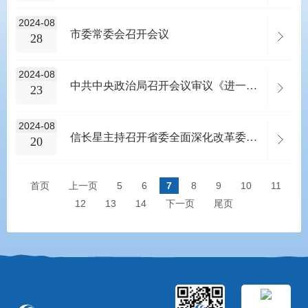
2024-08
市委常委会召开会议
28
2024-08
中共中央政治局召开会议审议《进一步推动西部大开发形成新格局的若干政策措施》中共中央总书记习近平主持会议
23
2024-08
信长星主持召开省委全面深化改革委员会第四十次会议，集中交流调研成果 准确把握指向内涵 谋深谋细各项举措 以钉钉子精神抓好改革落实确保取得实绩实效 许昆林出席
20
首页
上一页
5
6
7
8
9
10
11
12
13
14
下一页
尾页